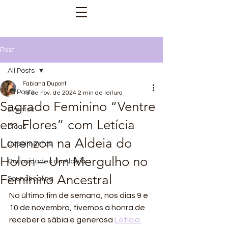
Post
All Posts
Fabiana Dupont
All Posts
13 de nov. de 2024
2 min de leitura
Sagrado Feminino “Ventre
Eventos
em Flores” com Letícia
Dicas
Lorenzon na Aldeia do
Depoimentos
Holon – Um Mergulho no
Curiosidades da Aldeia
Feminino Ancestral
Soundhealing
No último fim de semana, nos dias 9 e 
10 de novembro, tivemos a honra de 
receber a sábia e generosa 
Letícia 