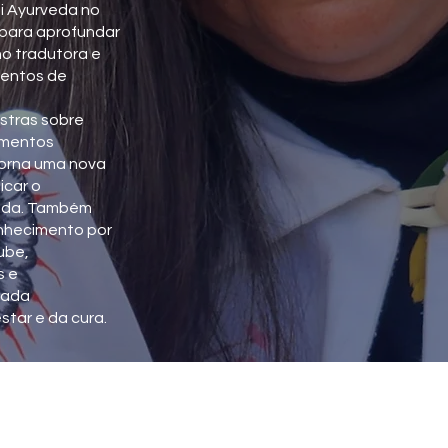
i Ayurveda no
a para aprofundar
o tradutora e
ventos de
estras sobre
imentos
torna uma nova
icar o
zada. Também
nhecimento por
ube,
s e
nada
tar e da cura.