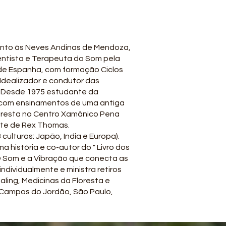
nto às Neves Andinas de Mendoza,
umentista e Terapeuta do Som pela
 de Espanha, com formação Ciclos
Idealizador e condutor das
 Desde 1975 estudante da
 com ensinamentos de uma antiga
loresta no Centro Xamânico Pena
tute de Rex Thomas.
culturas: Japão, India e Europa).
a história e co-autor do " Livro dos
 O Som e a Vibração que conecta as
dividualmente e ministra retiros
ing, Medicinas da Floresta e
 Campos do Jordão, São Paulo,