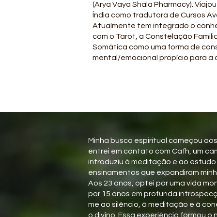
(Arya Vaya Shala Pharmacy). Viajou
Índia como tradutora de Cursos A
Atualmente tem integrado o conh
com o Tarot, a Constelação Familia
Somática como uma forma de cons
mental/emocional propício para a 
Minha busca espiritual começou ao
entrei em contato com Cafh, um ca
introduziu à meditação e ao estudo
ensinamentos que expandiram minh
Aos 23 anos, optei por uma vida mon
por 15 anos em profunda introspec
me ao silêncio, à meditação e à co
o divino. Essa experiência formou o