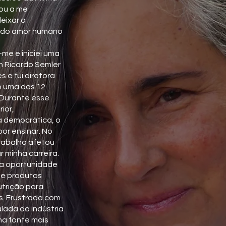
vou a me
eixar o
a do amor humano
me e iniciei uma
om Ricardo Semler
 e fui diretora
o uma das 12
 Durante esse
rior,
 democrática, o
or ensinar. No
rabalho afetou
 minha carreira.
 a oportunidade
 de produtos
utrição para
s. Frustrada com
lada da indústria
ma fonte mais