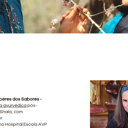
beres dos Sabores -
a ayurvédica
pós-
 Shala, com
r.
no Hospital Escola AVP