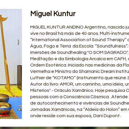
Miguel Kuntur
MIGUEL KUNTUR ANDINO Argentino, nascido ju
vive no Brasil há mais de 40 anos. Multi-instr
“International Association of Sound Therapy”
Água, Fogo e Terra da Escola “Soundfulness”. 
imersões de Soundhealing "O SOM SAGRADO".
Meditação e da Simbologia Arcaica em CAFH,
Ordem Esotérica. Iniciado nas medicinas da F
Vermelha e Ministro do Shamanic Dream Insti
Luthier de “KOTAMO” (instrumento que reúne 3 
Autor do livro: AMOR, um caminho, uma ideia, um
Misterios" - Oráculo Xamânico. Hoje pesquisa
pessoas com a Consciência Cósmica. Atende in
de autoconhecimento e vivências de Soundheal
Jornadas Xamânicas, na “Aldeia do Holon” em
onde reside com sua esposa, Dani Dupont.