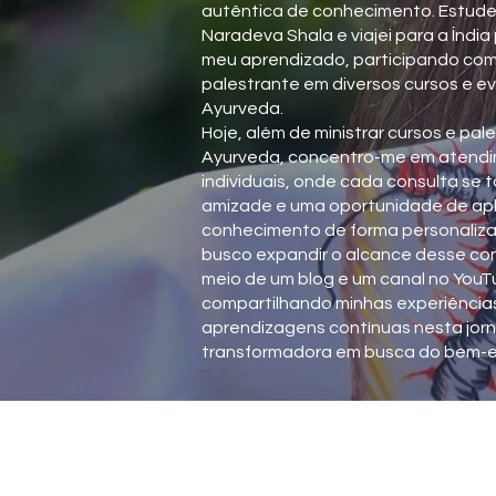
autêntica de conhecimento. Estude
Naradeva Shala e viajei para a Índi
meu aprendizado, participando com
palestrante em diversos cursos e e
Ayurveda.
Hoje, além de ministrar cursos e pal
Ayurveda, concentro-me em atend
individuais, onde cada consulta se 
amizade e uma oportunidade de apl
conhecimento de forma personali
busco expandir o alcance desse co
meio de um blog e um canal no YouT
compartilhando minhas experiência
aprendizagens contínuas nesta jor
transformadora em busca do bem-es