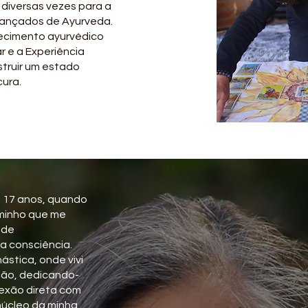
 diversas vezes para a
vançados de Ayurveda.
ecimento ayurvédico
r e a Experiência
truir um estado
cura.
s 17 anos, quando
minho que me
 de
a consciência.
ástica, onde vivi
ção, dedicando-
nexão direta com
 núcleo da minha