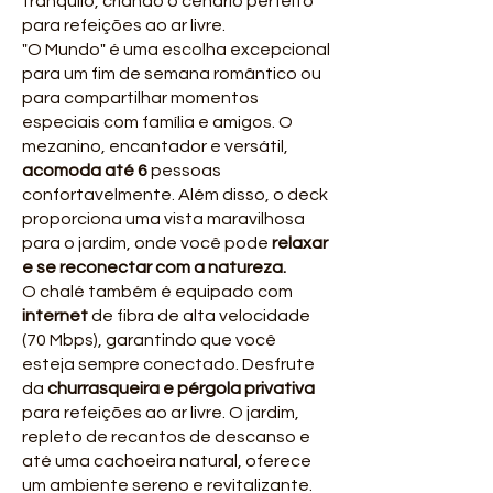
tranquilo, criando o cenário perfeito
para refeições ao ar livre.
"O Mundo" é uma escolha excepcional
para um fim de semana romântico ou
para compartilhar momentos
especiais com família e amigos. O
mezanino, encantador e versátil,
acomoda até 6
pessoas
confortavelmente. Além disso, o deck
proporciona uma vista maravilhosa
para o jardim, onde você pode
relaxar
e se reconectar com a natureza.
O chalé também é equipado com
internet
de fibra de alta velocidade
(70 Mbps), garantindo que você
esteja sempre conectado. Desfrute
da
churrasqueira e pérgola privativa
para refeições ao ar livre. O jardim,
repleto de recantos de descanso e
até uma cachoeira natural, oferece
um ambiente sereno e revitalizante.