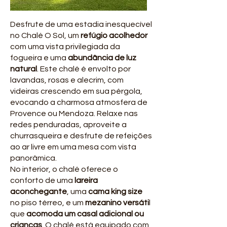
Desfrute de uma estadia inesquecível
no Chalé O Sol, um
refúgio acolhedor
com uma vista privilegiada da
fogueira e uma
abundância de luz
natural
. Este chalé é envolto por
lavandas, rosas e alecrim, com
videiras crescendo em sua pérgola,
evocando a charmosa atmosfera de
Provence ou Mendoza. Relaxe nas
redes penduradas, aproveite a
churrasqueira e desfrute de refeições
ao ar livre em uma mesa com vista
panorâmica.
No interior, o chalé oferece o
conforto de uma
lareira
aconchegante
, uma
cama king size
no piso térreo, e um
mezanino versáti
l
que
acomoda um casal adicional ou
crianças
. O chalé está equipado com