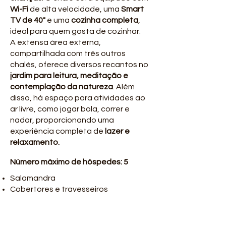
Wi-Fi
de alta velocidade, uma
Smart
TV de 40"
e uma
cozinha completa
,
ideal para quem gosta de cozinhar.
A extensa área externa,
compartilhada com três outros
chalés, oferece diversos recantos no
jardim para leitura, meditação e
contemplação da natureza
. Além
disso, há espaço para atividades ao
ar livre, como jogar bola, correr e
nadar, proporcionando uma
experiência completa de
lazer e
relaxamento.
Número máximo de hóspedes: 5
Salamandra
Cobertores e travesseiros
Cozinha completa
Secador de cabelo