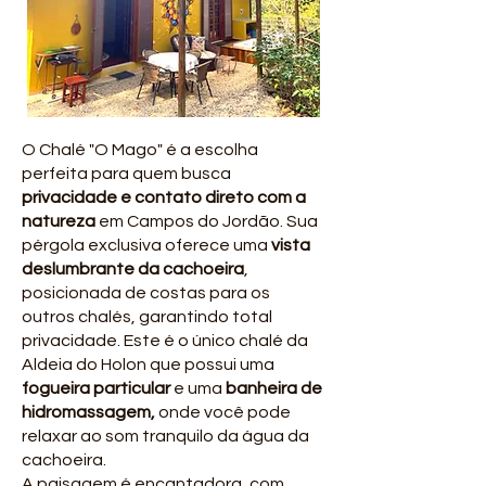
O Chalé "O Mago" é a escolha
perfeita para quem busca
privacidade e contato direto com a
natureza
em Campos do Jordão. Sua
pérgola exclusiva oferece uma
vista
deslumbrante da cachoeira
,
posicionada de costas para os
outros chalés, garantindo total
privacidade. Este é o único chalé da
Aldeia do Holon que possui uma
fogueira particular
e uma
banheira de
hidromassagem,
onde você pode
relaxar ao som tranquilo da água da
cachoeira.
A paisagem é encantadora, com