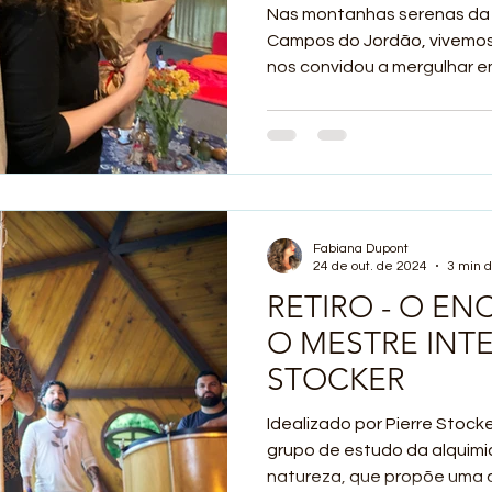
Sabrina Mansur
Nas montanhas serenas da 
Campos do Jordão, vivemos 
nos convidou a mergulhar em
Fabiana Dupont
24 de out. de 2024
3 min d
RETIRO - O E
O MESTRE INTE
STOCKER
Idealizado por Pierre Stocke
grupo de estudo da alquim
natureza, que propõe uma 