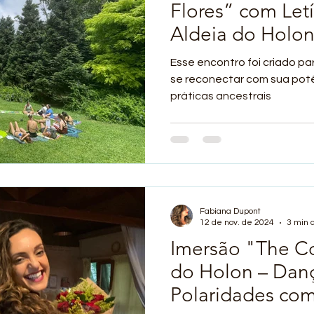
Flores” com Let
Aldeia do Holo
no Feminino Anc
Esse encontro foi criado p
se reconectar com sua potê
práticas ancestrais
Fabiana Dupont
12 de nov. de 2024
3 min d
Imersão "The Co
do Holon – Dan
Polaridades com