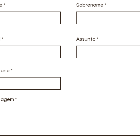
e
Sobrenome
l
Assunto
fone
sagem