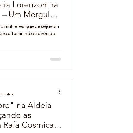
ícia Lorenzon na
n – Um Mergulho
estral
ara mulheres que desejavam
ncia feminina através de
e leitura
re" na Aldeia
çando as
 Rafa Cosmica e