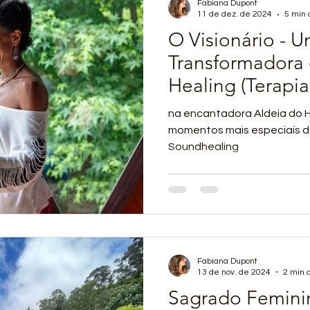
Fabiana Dupont
11 de dez. de 2024
5 min 
O Visionário - Uma Experiência
Transformadora
Healing (Terapi
Aldeia do Holo
na encantadora Aldeia do H
momentos mais especiais d
Soundhealing
Fabiana Dupont
13 de nov. de 2024
2 min d
Sagrado Femini