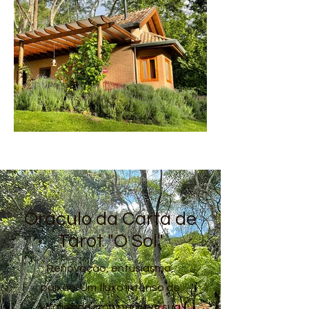
Oráculo da Carta de
Tarot "O Sol"
Renovação, entusiasmo,
paixão! Um fluxo intenso de
vitalidade irromperá em sua