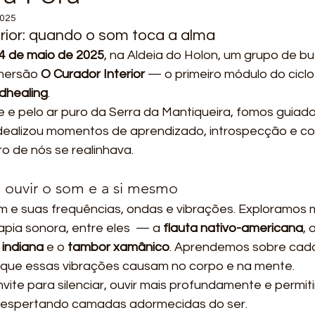
2025
rior: quando o som toca a alma
04 de maio de 2025
, na Aldeia do Holon, um grupo de b
imersão 
O Curador Interior
 — o primeiro módulo do ciclo
dhealing
.
 e pelo ar puro da Serra da Mantiqueira, fomos guiado
idealizou momentos de aprendizado, introspecção e co
o de nós se realinhava.
 ouvir o som e a si mesmo
 e suas frequências, ondas e vibrações. Exploramos m
pia sonora, entre eles  — a 
flauta nativo-americana
, 
indiana
 e o 
tambor xamânico
. Aprendemos sobre cada
 que essas vibrações causam no corpo e na mente.
vite para silenciar, ouvir mais profundamente e permit
despertando camadas adormecidas do ser.