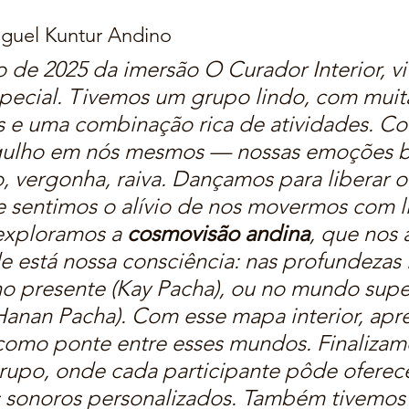
iguel Kuntur Andino
 de 2025 da imersão O Curador Interior, v
pecial. Tivemos um grupo lindo, com muit
 e uma combinação rica de atividades.
Co
lho em nós mesmos — nossas emoções bá
o, vergonha, raiva. Dançamos para liberar o
e sentimos o alívio de nos movermos com 
exploramos a 
cosmovisão andina
, que nos 
 está nossa consciência: nas profundezas i
no presente (Kay Pacha), ou no mundo supe
Hanan Pacha). Com esse mapa interior, ap
 como ponte entre esses mundos.
Finaliza
rupo, onde cada participante pôde oferece
 sonoros personalizados. Também tivemos