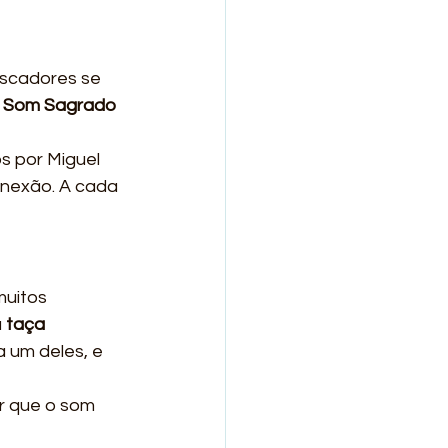
uscadores se 
 
Som Sagrado 
s por Miguel 
nexão. A cada 
uitos 
a 
taça 
 um deles, e 
ir que o som 