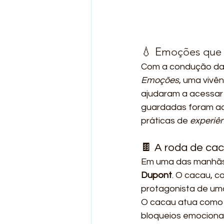
💧 Emoções que
Com a condução da 
Emoções
, uma vivê
ajudaram a acessar 
guardadas foram aco
práticas de 
experiê
🍫 A roda de ca
Em uma das manhãs,
Dupont
. O cacau, 
protagonista de um
O cacau atua como u
bloqueios emocionais