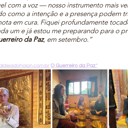
ível com a voz — nosso instrumento mais ve
o como a intenção e a presença podem tr
nota em cura.
Fiquei profundamente tocado
ada um e já estou me preparando para o p
erreiro da Paz
, em setembro.”
ldeiadoholon.com.br
O Guerreiro da Paz
.”