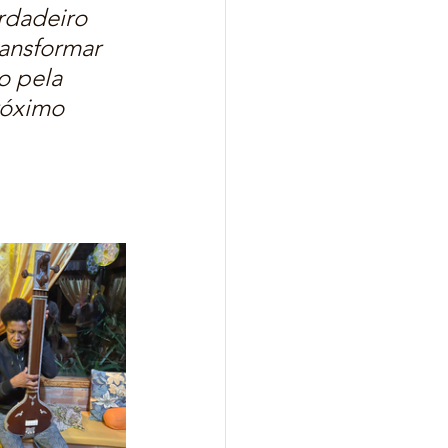
rdadeiro 
ansformar 
 pela 
róximo 