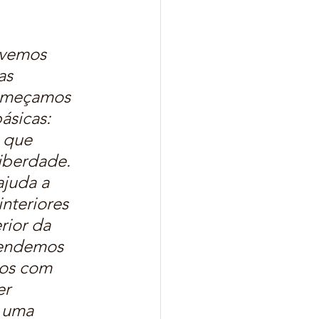
ivemos 
as 
meçamos 
sicas: 
 que 
liberdade.
ajuda a 
nteriores 
rior da 
rendemos 
mos com 
r 
 uma 