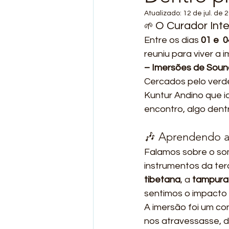
Atualizado:
12 de jul. de 
O Curador Inte
🌱 
Entre os dias 
01 e  
reuniu para viver a 
– Imersões de Soun
Cercados pelo verde
Kuntur Andino que 
encontro, algo dentr
🎶 Aprendendo a
Falamos sobre o som
instrumentos da tera
tibetana
, a 
tampura 
sentimos o impacto
A imersão foi um con
nos atravessasse, 