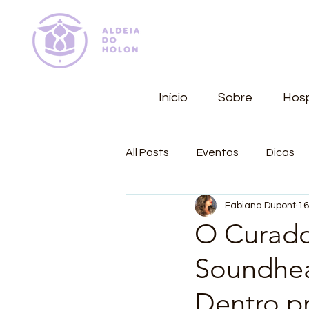
Início
Sobre
Hos
All Posts
Eventos
Dicas
Fabiana Dupont
16
O Curador
Soundhea
Dentro p