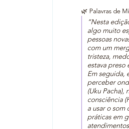
🌿 Palavras de M
“Nesta edição
algo muito es
pessoas novas
com um mergu
tristeza, med
estava preso 
Em seguida, 
perceber onde
(Uku Pacha), 
consciência (
a usar o som
práticas em g
atendimentos