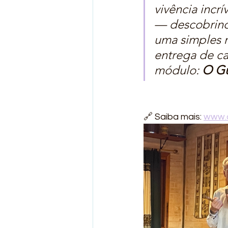
vivência incr
— descobrind
uma simples 
entrega de c
módulo: 
O Gu
🔗 Saiba mais: 
www.a