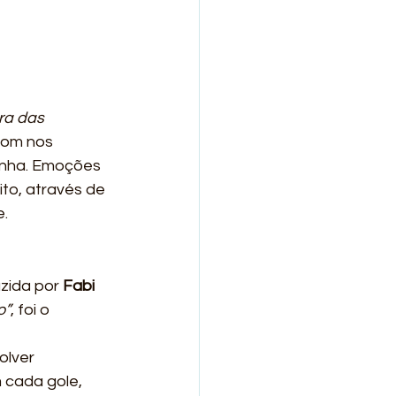
ra das 
som nos 
onha. Emoções 
to, através de 
e.
zida por 
Fabi 
o”
, foi o 
olver 
 cada gole, 