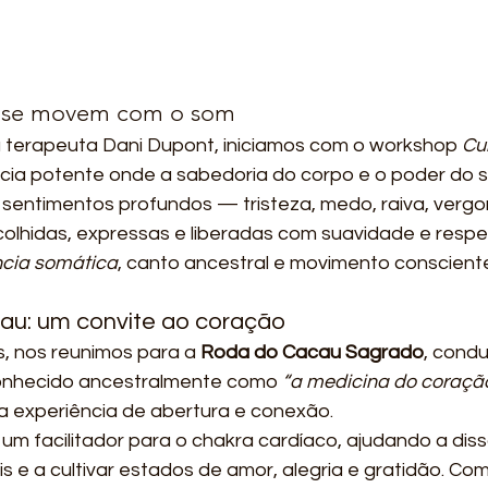
 se movem com o som
terapeuta Dani Dupont, iniciamos com o workshop 
Cu
ncia potente onde a sabedoria do corpo e o poder do 
sentimentos profundos — tristeza, medo, raiva, verg
lhidas, expressas e liberadas com suavidade e respei
ncia somática
, canto ancestral e movimento conscient
cau: um convite ao coração
 nos reunimos para a 
Roda do Cacau Sagrado
, condu
conhecido ancestralmente como 
“a medicina do coraçã
a experiência de abertura e conexão.
m facilitador para o chakra cardíaco, ajudando a diss
 e a cultivar estados de amor, alegria e gratidão. Com