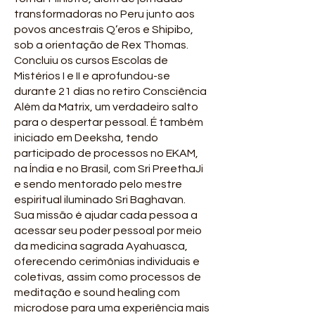
transformadoras no Peru junto aos
povos ancestrais Q’eros e Shipibo,
sob a orientação de Rex Thomas.
Concluiu os cursos Escolas de
Mistérios I e II e aprofundou-se
durante 21 dias no retiro Consciência
Além da Matrix, um verdadeiro salto
para o despertar pessoal. É também
iniciado em Deeksha, tendo
participado de processos no EKAM,
na Índia e no Brasil, com Sri PreethaJi
e sendo mentorado pelo mestre
espiritual iluminado Sri Baghavan.
Sua missão é ajudar cada pessoa a
acessar seu poder pessoal por meio
da medicina sagrada Ayahuasca,
oferecendo cerimônias individuais e
coletivas, assim como processos de
meditação e sound healing com
microdose para uma experiência mais